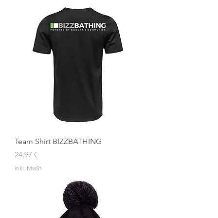
Team Shirt BIZZBATHING
Preis
24,97 €
inkl. MwSt.