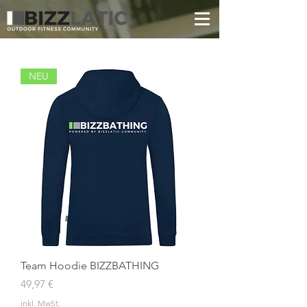
NEU
Team Hoodie BIZZBATHING
Preis
49,97 €
inkl. MwSt.