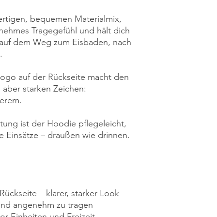
ertigen, bequemen Materialmix,
nehmes Tragegefühl und hält dich
b auf dem Weg zum Eisbaden, nach
.
ogo auf der Rückseite macht den
aber starken Zeichen:
ßerem.
ung ist der Hoodie pflegeleicht,
le Einsätze – draußen wie drinnen.
ückseite – klarer, starker Look
 und angenehm zu tragen
or-Einheiten und Freizeit