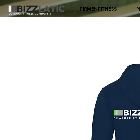
FIRMENFITNESS
P