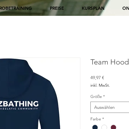
ROBETRAINING
PREISE
KURSPLAN
ON
Team Hood
Preis
49,97 €
inkl. MwSt.
Größe
*
Auswählen
Farbe
*