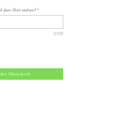
f dem Shirt stehen?
*
0/500
 den Warenkorb