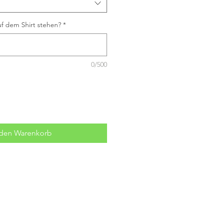
f dem Shirt stehen?
*
0/500
 den Warenkorb