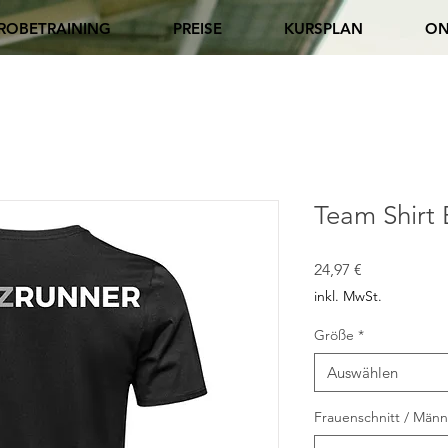
ROBETRAINING
PREISE
KURSPLAN
ON
Team Shir
Preis
24,97 €
inkl. MwSt.
Größe
*
Auswählen
Frauenschnitt / Männ