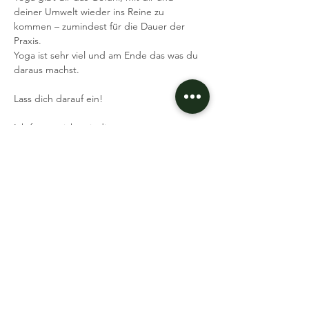
deiner Umwelt wieder ins Reine zu 
kommen – zumindest für die Dauer der 
Praxis.
Yoga ist sehr viel und am Ende das was du 
daraus machst.
Lass dich darauf ein!
Ich freue mich, mit dir zusammen zu 
trainieren und dafür zu sorgen, dass unsere 
Muskeln und Sehnen flexibel und elastisch 
bleiben.
Was brauchst du:
Mehr lesen >
Event teilen