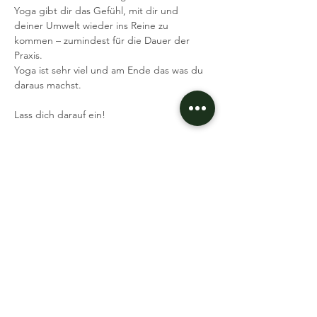
Yoga gibt dir das Gefühl, mit dir und 
deiner Umwelt wieder ins Reine zu 
kommen – zumindest für die Dauer der 
Praxis.
Yoga ist sehr viel und am Ende das was du 
daraus machst.
Lass dich darauf ein!
Ich freue mich, mit dir zusammen zu 
trainieren und dafür zu sorgen, dass unsere 
Muskeln und Sehnen flexibel und elastisch 
bleiben.
Was brauchst du:
Mehr lesen >
Event teilen