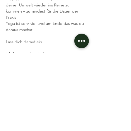
deiner Umwelt wieder ins Reine zu 
kommen – zumindest für die Dauer der 
Praxis.
Yoga ist sehr viel und am Ende das was du 
daraus machst.
Lass dich darauf ein!
Ich freue mich, mit dir zusammen zu 
trainieren und dafür zu sorgen, dass unsere 
Muskeln und Sehnen flexibel und elastisch 
bleiben.
Was brauchst du:
Mehr lesen >
Event teilen