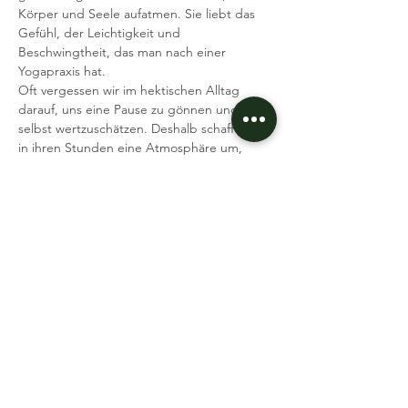
Körper und Seele aufatmen. Sie liebt das 
Gefühl, der Leichtigkeit und 
Beschwingtheit, das man nach einer 
Yogapraxis hat.
Oft vergessen wir im hektischen Alltag 
darauf, uns eine Pause zu gönnen und uns 
selbst wertzuschätzen. Deshalb schafft sie 
in ihren Stunden eine Atmosphäre um, 
wieder bei sich selbst anzukommen. Ein 
Kurzurlaub vom Alltag.
Wir treffen uns um 18 Uhr an der 
Yogastation vom Intersport Trimm Dich Pfad
Ich freue mich auf dich
Deine Viola
Event teilen