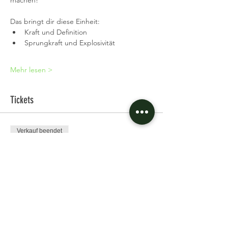
machen!
Das bringt dir diese Einheit:
Kraft und Definition
Sprungkraft und Explosivität
Mehr lesen >
Tickets
Verkauf beendet
Tickettyp
Single Ticket
Preis
11,97 €