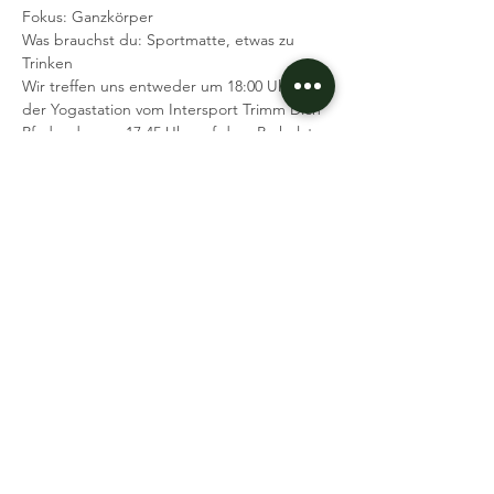
Fokus: Ganzkörper
Was brauchst du: Sportmatte, etwas zu 
Trinken
Wir treffen uns entweder um 18:00 Uhr an 
der Yogastation vom Intersport Trimm Dich 
Pfad, oder um 17:45 Uhr auf dem Parkplatz 
vom Restaurant oben auf dem Wartberg.
Dieses Workout wird vom Intersport 
gesponsored und ist kostenfrei für dich.
Mehr lesen >
Event teilen