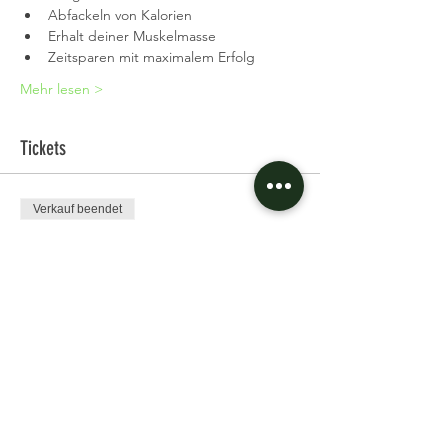
Abfackeln von Kalorien
Erhalt deiner Muskelmasse
Zeitsparen mit maximalem Erfolg
Mehr lesen >
Tickets
Verkauf beendet
Tickettyp
Single Ticket
Preis
11,97 €