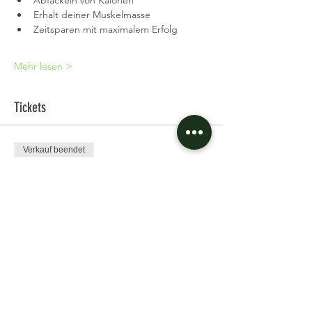
Abfackeln von Kalorien
Erhalt deiner Muskelmasse
Zeitsparen mit maximalem Erfolg
Mehr lesen >
Tickets
Verkauf beendet
Tickettyp
Single Ticket
Preis
11,97 €