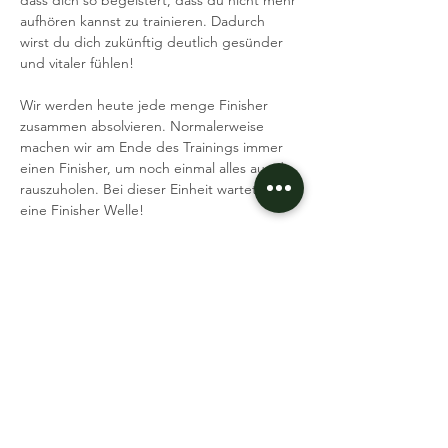
dass dich so begeistert, dass du nicht mehr 
aufhören kannst zu trainieren. Dadurch 
wirst du dich zukünftig deutlich gesünder 
und vitaler fühlen!
Wir werden heute jede menge Finisher 
zusammen absolvieren. Normalerweise 
machen wir am Ende des Trainings immer 
einen Finisher, um noch einmal alles aus dir 
rauszuholen. Bei dieser Einheit wartet dich 
eine Finisher Welle!
Fokus: Ganzkörper
Was brauchst du: Sportmatte, etwas zu 
Trinken
Ich freue mich auf dich
Mehr lesen >