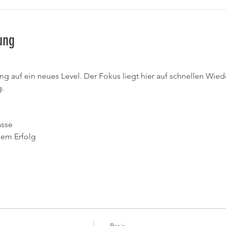
ung
g auf ein neues Level. Der Fokus liegt hier auf schnellen Wie
. 
asse
lem Erfolg