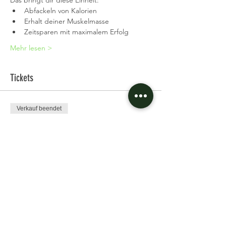
Das bringt dir diese Einheit:
Abfackeln von Kalorien
Erhalt deiner Muskelmasse
Zeitsparen mit maximalem Erfolg
Mehr lesen >
Tickets
Verkauf beendet
Tickettyp
Single Ticket
Preis
11,97 €