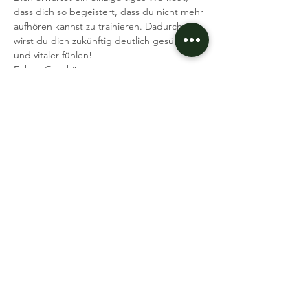
dass dich so begeistert, dass du nicht mehr 
aufhören kannst zu trainieren. Dadurch 
wirst du dich zukünftig deutlich gesünder 
und vitaler fühlen!
Fokus: Ganzkörper
Was brauchst du: Sportmatte, etwas zu 
Trinken
Ich freue mich auf dich
Dein Coach Tobi
Event teilen
Datenschutz
Impressum
AGB