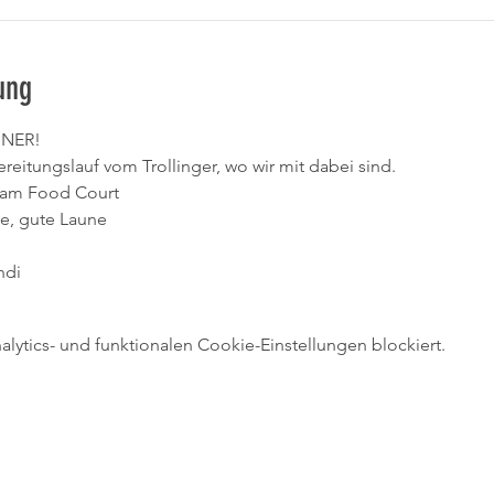
ung
NNER!
bereitungslauf vom Trollinger, wo wir mit dabei sind.
r am Food Court
e, gute Laune 
ndi
ytics- und funktionalen Cookie-Einstellungen blockiert.