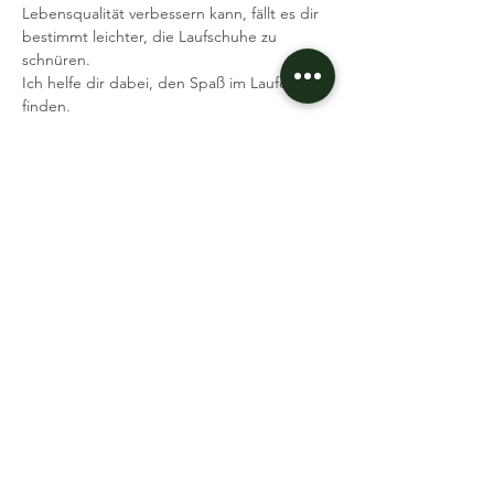
Lebensqualität verbessern kann, fällt es dir 
bestimmt leichter, die Laufschuhe zu 
schnüren.
Ich helfe dir dabei, den Spaß im Laufen zu 
finden.
Was brauchst du: Laufschuhe, gute Laune 
Ich freue mich auf dich
Dein Coach Andi
Event teilen