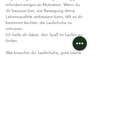
erfordert einiges an Motivation. Wenn du 
dir bewusst bist, wie Bewegung deine 
Lebensqualität verbessern kann, fällt es dir 
bestimmt leichter, die Laufschuhe zu 
schnüren.
Ich helfe dir dabei, den Spaß im Laufen zu 
finden.
Was brauchst du: Laufschuhe, gute Laune 
Ich freue mich auf dich
Dein Coach Andi
ICH BIN DABEI
Event teilen