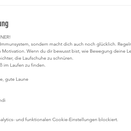
ung
NNER!
in Immunsystem, sondern macht dich auch noch glücklich. Regelm
n Motivation. Wenn du dir bewusst bist, wie Bewegung deine Le
leichter, die Laufschuhe zu schnüren.
aß im Laufen zu finden.
e, gute Laune 
ndi
ytics- und funktionalen Cookie-Einstellungen blockiert.