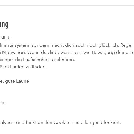
ung
NNER!
in Immunsystem, sondern macht dich auch noch glücklich. Regelm
n Motivation. Wenn du dir bewusst bist, wie Bewegung deine Le
leichter, die Laufschuhe zu schnüren.
aß im Laufen zu finden.
e, gute Laune 
ndi
ytics- und funktionalen Cookie-Einstellungen blockiert.