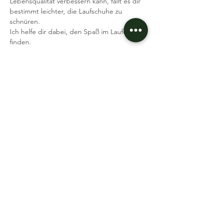
Lebensqualität verbessern kann, fällt es dir 
bestimmt leichter, die Laufschuhe zu 
schnüren.
Ich helfe dir dabei, den Spaß im Laufen zu 
finden.
Was brauchst du: Laufschuhe, gute Laune 
Ich freue mich auf dich
Deine Coaches Dennis & Andi
Event teilen