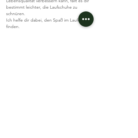
Lebensqualität verbessern kann, fällt es dir 
bestimmt leichter, die Laufschuhe zu 
schnüren.
Ich helfe dir dabei, den Spaß im Laufen zu 
finden.
Was brauchst du: Laufschuhe, gute Laune 
Ich freue mich auf dich
Deine Coaches Dennis & Andi
Event teilen