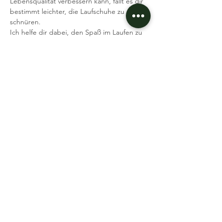
Lebensqualität verbessern kann, fällt es dir 
bestimmt leichter, die Laufschuhe zu 
schnüren.
Ich helfe dir dabei, den Spaß im Laufen zu 
finden.
Was brauchst du: Laufschuhe, gute Laune 
Ich freue mich auf dich
Deine Coaches Dennis & Andi
Event teilen
Datenschutz
Impressum
AGB
© 2026 BIZZLATIC