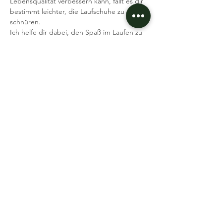
Lebensqualität verbessern kann, fällt es dir 
bestimmt leichter, die Laufschuhe zu 
schnüren.
Ich helfe dir dabei, den Spaß im Laufen zu 
finden.
Was brauchst du: Laufschuhe, gute Laune 
Ich freue mich auf dich
Dein Coach Dennis
Event teilen
Datenschutz
Impressum
AGB
© 2026 BIZZLATIC