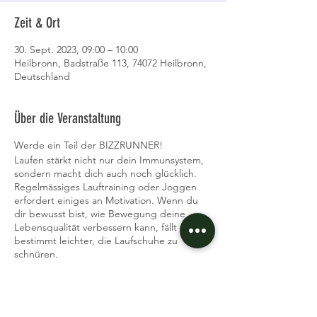
Zeit & Ort
30. Sept. 2023, 09:00 – 10:00
Heilbronn, Badstraße 113, 74072 Heilbronn,
Deutschland
Über die Veranstaltung
Werde ein Teil der BIZZRUNNER!
Laufen stärkt nicht nur dein Immunsystem,
sondern macht dich auch noch glücklich.
Regelmässiges Lauftraining oder Joggen
erfordert einiges an Motivation. Wenn du
dir bewusst bist, wie Bewegung deine
Lebensqualität verbessern kann, fällt es dir
bestimmt leichter, die Laufschuhe zu
schnüren.
Ich helfe dir dabei, den Spaß im Laufen zu
finden.
Was brauchst du: Laufschuhe, gute Laune