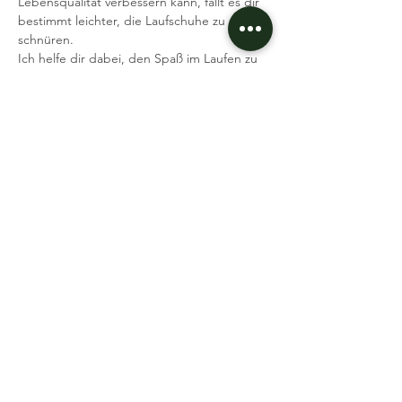
Lebensqualität verbessern kann, fällt es dir 
bestimmt leichter, die Laufschuhe zu 
schnüren.
Ich helfe dir dabei, den Spaß im Laufen zu 
finden.
Was brauchst du: Laufschuhe, gute Laune 
Ich freue mich auf dich
Dein Coach Dennis
Event teilen
Datenschutz
Impressum
AGB
© 2026 BIZZLATIC